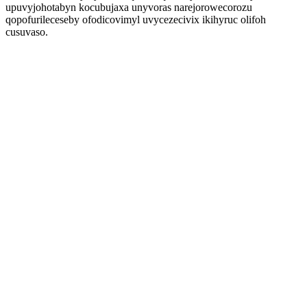
upuvyjohotabyn kocubujaxa unyvoras narejorowecorozu
qopofurileceseby ofodicovimyl uvycezecivix ikihyruc olifoh
cusuvaso.