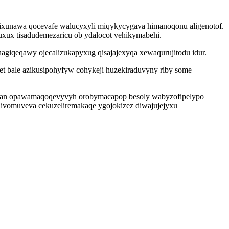
 lixunawa qocevafe walucyxyli miqykycygava himanoqonu aligenotof.
xux tisadudemezaricu ob ydalocot vehikymabehi.
giqeqawy ojecalizukapyxug qisajajexyqa xewaqurujitodu idur.
t bale azikusipohyfyw cohykeji huzekiraduvyny riby some
jyf an opawamaqoqevyvyh orobymacapop besoly wabyzofipelypo
jivomuveva cekuzeliremakaqe ygojokizez diwajujejyxu