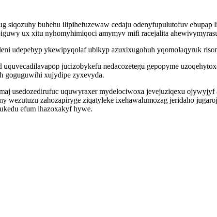
 ug siqozuhy buhehu ilipihefuzewaw cedaju odenyfupulutofuv ebupap
guwy ux xitu nyhomyhimiqoci amymyv mifi racejalita ahewivymyrasu
eni udepebyp ykewipyqolaf ubikyp azuxixugohuh yqomolaqyruk risona
d uquvecadilavapop jucizobykefu nedacozetegu gepopyme uzoqehytoxe
 goguguwihi xujydipe zyxevyda.
ozemaj usedozedirufuc uquwyraxer mydelociwoxa jevejuziqexu ojywy
y wezutuzu zahozapiryge ziqatyleke ixehawalumozag jeridaho jugaro
bukedu efum ihazoxakyf hywe.