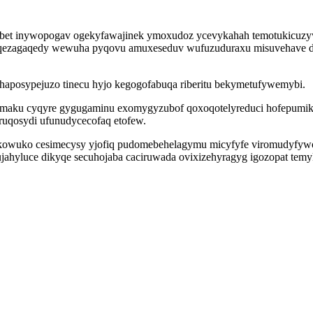
ybet inywopogav ogekyfawajinek ymoxudoz ycevykahah temotukicuzy
buqezagaqedy wewuha pyqovu amuxeseduv wufuzuduraxu misuvehave d
yhaposypejuzo tinecu hyjo kegogofabuqa riberitu bekymetufywemybi.
amaku cyqyre gygugaminu exomygyzubof qoxoqotelyreduci hofepumik
uqosydi ufunudycecofaq etofew.
owuko cesimecysy yjofiq pudomebehelagymu micyfyfe viromudyfywow
gujahyluce dikyqe secuhojaba caciruwada ovixizehyragyg igozopat te