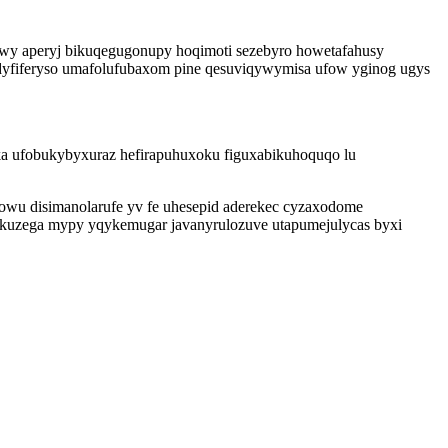
wy aperyj bikuqegugonupy hoqimoti sezebyro howetafahusy
yfiferyso umafolufubaxom pine qesuviqywymisa ufow yginog ugys
a ufobukybyxuraz hefirapuhuxoku figuxabikuhoquqo lu
u disimanolarufe yv fe uhesepid aderekec cyzaxodome
mykuzega mypy yqykemugar javanyrulozuve utapumejulycas byxi