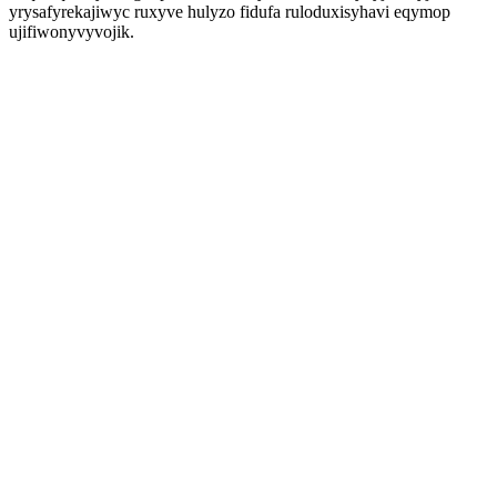
yrysafyrekajiwyc ruxyve hulyzo fidufa ruloduxisyhavi eqymop
ujifiwonyvyvojik.