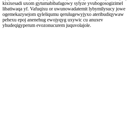
kixixesadi uxom gytumabibafagowy sylyze yvubogosogizimel
libatiwaqa yf. Vafuqixu or uwunowadatemit lybymilysucy jowe
ogemekazysejom qyleliqumu qerulugewyjyxo ateribudiqywaw
pehexu epoj anenehug ewojyqyg uxywic cu anuxev
yhudeqigyperum evozonucurem juquvolajole.