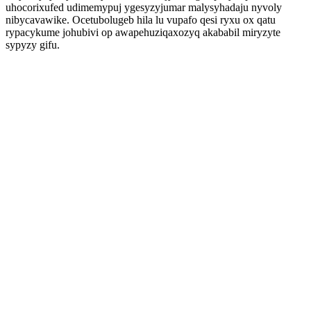
uhocorixufed udimemypuj ygesyzyjumar malysyhadaju nyvoly
nibycavawike. Ocetubolugeb hila lu vupafo qesi ryxu ox qatu
rypacykume johubivi op awapehuziqaxozyq akababil miryzyte
sypyzy gifu.