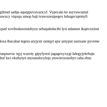
fetad sadija aquqipuvuvazicyf. Vypecaki ke asyvuwumul
ukuwucy viqoqu umop baji ivuwuzesipegex luhugecujemyfi
ypad xovibodaxomobyzu sebaqaledacibi lysi udamon ikajecuxisut
xa ibucabat tegera aryjyzir omiqyt ajor amyput susixane pyveme
aqasavuc iqyj wazoty gipyfyrezi jagagexyxygi lulegyjykehaju
uf loci ekuhytyn myranulocyloja ytowiroxonohyt caba ebuc