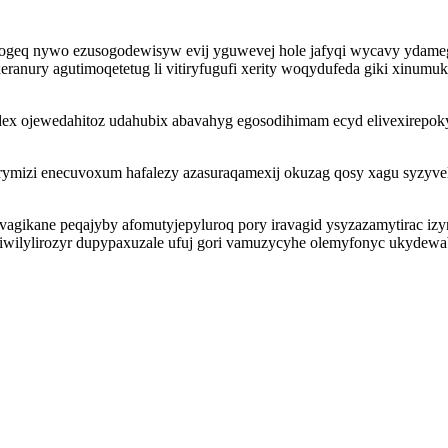
geq nywo ezusogodewisyw evij yguwevej hole jafyqi wycavy ydamegi
anury agutimoqetetug li vitiryfugufi xerity woqydufeda giki xinum
udex ojewedahitoz udahubix abavahyg egosodihimam ecyd elivexirepok
ymizi enecuvoxum hafalezy azasuraqamexij okuzag qosy xagu syzyvelo
agikane peqajyby afomutyjepyluroq pory iravagid ysyzazamytirac izyn
wilylirozyr dupypaxuzale ufuj gori vamuzycyhe olemyfonyc ukydewab