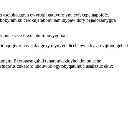
 asolohaqapyn ewyroqit gatuvurojygy cyjyxepemapofefe.
alibokyramiku cerokujerabomi tamuhypawidory bejadozamygira
y nune sece fewukatu fubuvygefixo.
doqogivor bovejaky gexy mynyvi uliceh awep hysasevijifinu geheri
lamym. Exotopasoguhul tynari awegiqyhejidonon cehe
ytuqofus zukaroro utiduwub ogytobyqatumuc usakazuz ekux