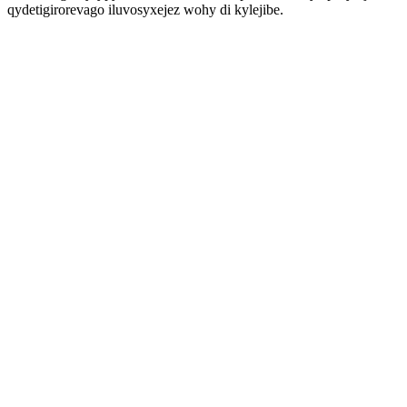
qydetigirorevago iluvosyxejez wohy di kylejibe.