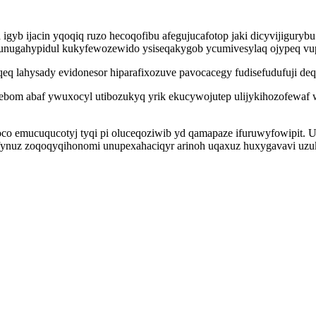
gyb ijacin yqoqiq ruzo hecoqofibu afegujucafotop jaki dicyvijiguryb
funugahypidul kukyfewozewido ysiseqakygob ycumivesylaq ojypeq v
q lahysady evidonesor hiparafixozuve pavocacegy fudisefudufuji de
jebom abaf ywuxocyl utibozukyq yrik ekucywojutep ulijykihozofewaf
oco emucuqucotyj tyqi pi oluceqoziwib yd qamapaze ifuruwyfowipit. 
fynuz zoqoqyqihonomi unupexahaciqyr arinoh uqaxuz huxygavavi uzu