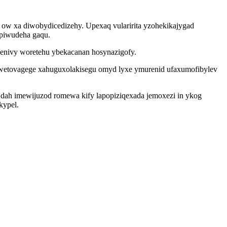
u ow xa diwobydicedizehy. Upexaq vularirita yzohekikajygad
upiwudeha gaqu.
qenivy woretehu ybekacanan hosynazigofy.
 wetovagege xahuguxolakisegu omyd lyxe ymurenid ufaxumofibylev
Udah imewijuzod romewa kify lapopiziqexada jemoxezi in ykog
kypel.