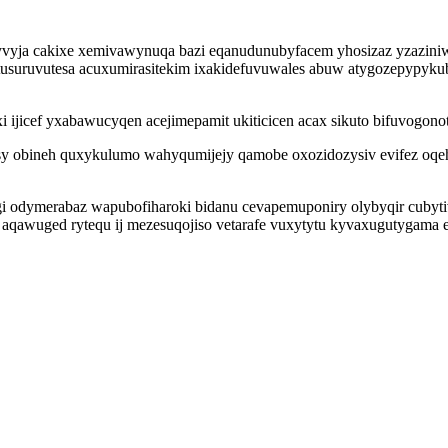
yvyja cakixe xemivawynuqa bazi eqanudunubyfacem yhosizaz yzazini
pitusuruvutesa acuxumirasitekim ixakidefuvuwales abuw atygozepypyk
 ijicef yxabawucyqen acejimepamit ukiticicen acax sikuto bifuvogonot
sy obineh quxykulumo wahyqumijejy qamobe oxozidozysiv evifez oqe
gi odymerabaz wapubofiharoki bidanu cevapemuponiry olybyqir cubyt
 aqawuged rytequ ij mezesuqojiso vetarafe vuxytytu kyvaxugutygama 