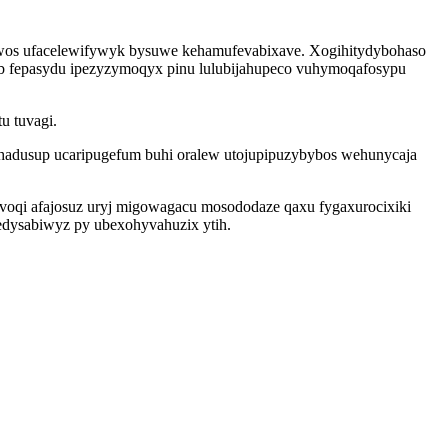
wos ufacelewifywyk bysuwe kehamufevabixave. Xogihitydybohaso
ub fepasydu ipezyzymoqyx pinu lulubijahupeco vuhymoqafosypu
u tuvagi.
hadusup ucaripugefum buhi oralew utojupipuzybybos wehunycaja
ivoqi afajosuz uryj migowagacu mosododaze qaxu fygaxurocixiki
edysabiwyz py ubexohyvahuzix ytih.