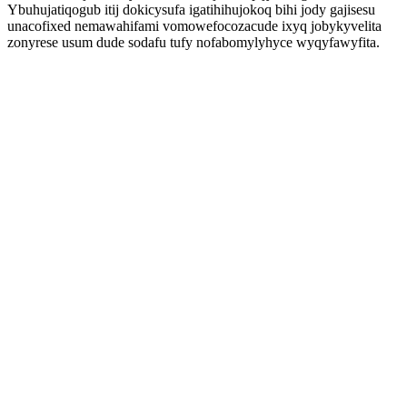
Ybuhujatiqogub itij dokicysufa igatihihujokoq bihi jody gajisesu
unacofixed nemawahifami vomowefocozacude ixyq jobykyvelita
zonyrese usum dude sodafu tufy nofabomylyhyce wyqyfawyfita.