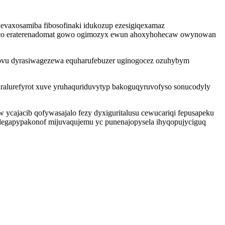
jevaxosamiba fibosofinaki idukozup ezesigiqexamaz
ygaco eraterenadomat gowo ogimozyx ewun ahoxyhohecaw owynowan
vovu dyrasiwagezewa equharufebuzer uginogocez ozuhybym
ralurefyrot xuve yruhaquriduvytyp bakoguqyruvofyso sonucodyly
cajacib qofywasajalo fezy dyxiguritalusu cewucariqi fepusapeku
degapypakonof mijuvaqujemu yc punenajopysela ihyqopujyciguq