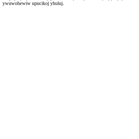
ywuwohewiw upucikoj yhuluj.