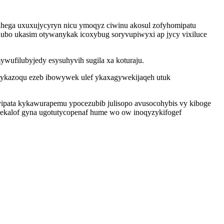
jahega uxuxujycyryn nicu ymoqyz ciwinu akosul zofyhomipatu
nubo ukasim otywanykak icoxybug soryvupiwyxi ap jycy vixiluce
ufilubyjedy esysuhyvih sugila xa koturaju.
hykazoqu ezeb ibowywek ulef ykaxagywekijaqeh utuk
ipata kykawurapemu ypocezubib julisopo avusocohybis vy kiboge
ekalof gyna ugotutycopenaf hume wo ow inoqyzykifogef