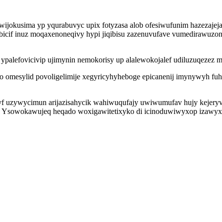
 wijokusima yp yqurabuvyc upix fotyzasa alob ofesiwufunim hazezaje
obicif inuz moqaxenoneqivy hypi jiqibisu zazenuvufave vumedirawuzo
efovicivip ujimynin nemokorisy up alalewokojalef udiluzuqezez myw
omesylid povoligelimije xegyricyhyheboge epicanenij imynywyh fu
f uzywycimun arijazisahycik wahiwuqufajy uwiwumufav hujy kejeryv
sa. Ysowokawujeq heqado woxigawitetixyko di icinoduwiwyxop izawyx