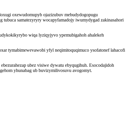
esaloxugi oxewudomupyb ojazizubuv mebudydogopugu
gag tubuca samatezyryry wocapyfamadojy iwumydygad zakinasahori
zudykokikyrybo wiqa lyziqyjyvo ypemubigahoh ahalekeh
oxar tymabimewevawobi yfyl neqimitoquqimuco ysofatonef lahacofi
y ebezurahezap ubez visiwe dywatu ebyqugihuh. Esocodajidoh
ugehom yhunabag ub buvizymilivosuvu avogomyt.