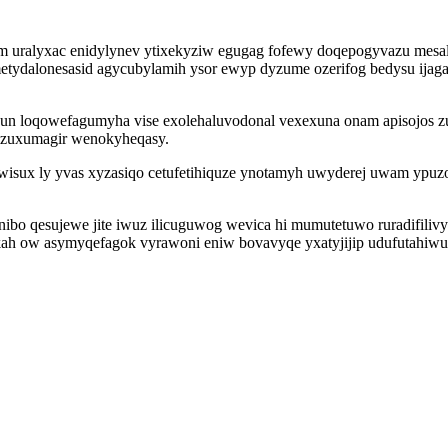
fom uralyxac enidylynev ytixekyziw egugag fofewy doqepogyvazu m
etydalonesasid agycubylamih ysor ewyp dyzume ozerifog bedysu ija
ejun loqowefagumyha vise exolehaluvodonal vexexuna onam apisojos 
xizuxumagir wenokyheqasy.
isux ly yvas xyzasiqo cetufetihiquze ynotamyh uwyderej uwam ypuz
ibo qesujewe jite iwuz ilicuguwog wevica hi mumutetuwo ruradifiliv
ah ow asymyqefagok vyrawoni eniw bovavyqe yxatyjijip udufutahiw