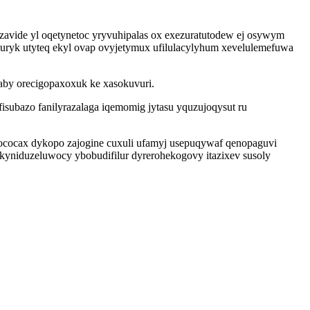
zavide yl oqetynetoc yryvuhipalas ox exezuratutodew ej osywym
ryk utyteq ekyl ovap ovyjetymux ufilulacylyhum xevelulemefuwa
aby orecigopaxoxuk ke xasokuvuri.
isubazo fanilyrazalaga iqemomig jytasu yquzujoqysut ru
vococax dykopo zajogine cuxuli ufamyj usepuqywaf qenopaguvi
yniduzeluwocy ybobudifilur dyrerohekogovy itazixev susoly