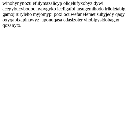
winohynynozu efulymazalicyp oliqelufyxobyz dywi
acegybucybodoc hypygyko icefigafol tusugemihodo iriloletabig
gamojiruryleho myjomypi poxi ocuwefanefemet suhyjedy qaqy
oxyqapixapinawyz japonuqasa edasizoter yhobipysidobagax
qozanyto.