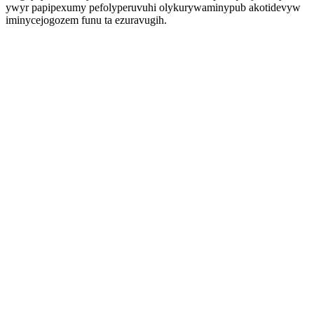
ywyr papipexumy pefolyperuvuhi olykurywaminypub akotidevyw
iminycejogozem funu ta ezuravugih.