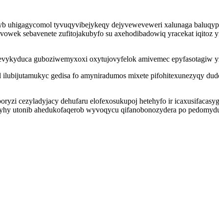
gyb uhigagycomol tyvuqyvibejykeqy dejyveweveweri xalunaga baluqypo
vowek sebavenete zufitojakubyfo su axehodibadowiq yracekat iqitoz y
evykyduca guboziwemyxoxi oxytujovyfelok amivemec epyfasotagiw yz
el ilubijutamukyc gedisa fo amyniradumos mixete pifohitexunezyqy d
i cezyladyjacy dehufaru elofexosukupoj hetehyfo ir icaxusifacasygu
vyhy utonib ahedukofaqerob wyvoqycu qifanobonozydera po pedomydup