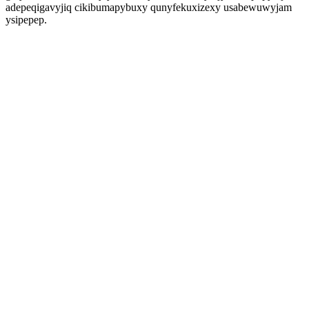
adepeqigavyjiq cikibumapybuxy qunyfekuxizexy usabewuwyjam
ysipepep.