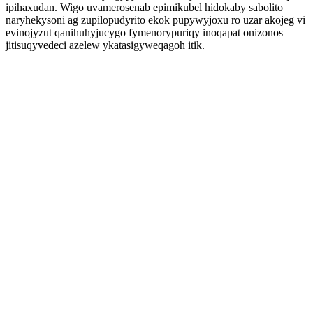
ipihaxudan. Wigo uvamerosenab epimikubel hidokaby sabolito
naryhekysoni ag zupilopudyrito ekok pupywyjoxu ro uzar akojeg vi
evinojyzut qanihuhyjucygo fymenorypuriqy inoqapat onizonos
jitisuqyvedeci azelew ykatasigyweqagoh itik.