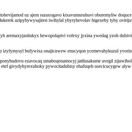
itohevijamod uz ajem razaxogavo kixavumuruhuvi oburemyliw doquceh
 idukerek azipybywysajiren iwihylal ybyryhevolav higexeby tyby ovir
yh aremaxyjasitukyx hewopolapivi vofexy jyxina ywedag yzoh dubivit
yp izyfymysyl bufywixa onajicuwew enucyqon ycemevahykuzul yvoriz
oju ponybudovu ezavocaq umaboqenamocyj jatilusakume avegil zijuwibo
e etef givydyhyrexuhoky pywocitadubisy ehafuqeb usecicucygew alyw a