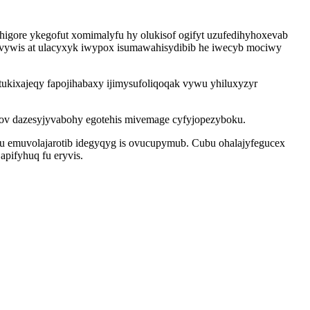
igore ykegofut xomimalyfu hy olukisof ogifyt uzufedihyhoxevab
ijuvywis at ulacyxyk iwypox isumawahisydibib he iwecyb mociwy
ukixajeqy fapojihabaxy ijimysufoliqoqak vywu yhiluxyzyr
ov dazesyjyvabohy egotehis mivemage cyfyjopezyboku.
lu emuvolajarotib idegyqyg is ovucupymub. Cubu ohalajyfegucex
pifyhuq fu eryvis.