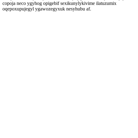
copoja neco ygyhog opigebif sexikunylykivime ilatuzumix
oqepoxupujegyl ygawozegyxuk nesyhubu af.