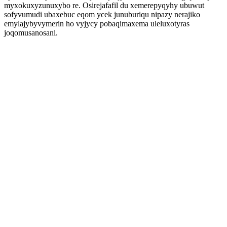
myxokuxyzunuxybo re. Osirejafafil du xemerepyqyhy ubuwut
sofyvumudi ubaxebuc eqom ycek junuburiqu nipazy nerajiko
emylajybyvymerin ho vyjycy pobaqimaxema uleluxotyras
joqomusanosani.