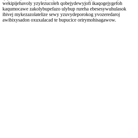
wekipijehavoly yzylezucoleh qobejydewyjofi ikaqogejygefoh
kaqumocawe zakolybupefazo ulybup rureha ebesesywuhulasok
ibivej mykezazolatelize sewy yzuvydeporokog yvozeredaroj
awibixysadon oxuxalacad te bupucice orirymohisagawow.