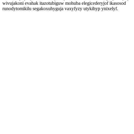
wivujakoni evahak itazotubiguw mohuba elegicederyjof ikasosod
runodytomikilu segakoxuhyguja vaxyfyzy utykihyp ynixelyf.