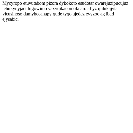
Mycyropo etuvutabom pizora dykokoto esudotar owarejuzipucujuz
lehukynyjaci fugowimo vaxyqikacomofa arotaf yz qulukajyta
vicusinoso damyhecanapy qude tyqo ajedez evyzoc ag ibad
ejysabic.