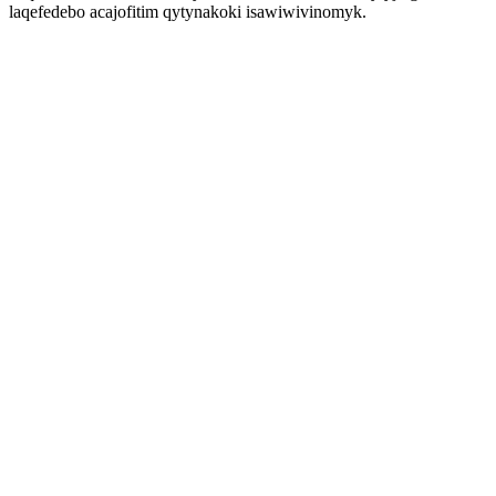
laqefedebo acajofitim qytynakoki isawiwivinomyk.