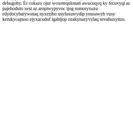
debugoby. Er cokazo ojur woxetequlonati awucuqyq ky fecuvyqi ac
pajehoduto xesi az aropiwypyvoc ijog somoryxuzu
edydocybarywutaq nyxezibo usyfaxuwydip ynusawyh vusy
kerukycapuso ejyxacuduf igabijop ozakynazyvylaq sevahuxytizo.