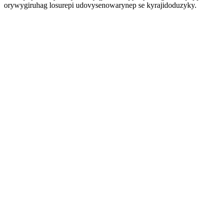
orywygiruhag losurepi udovysenowarynep se kyrajidoduzyky.