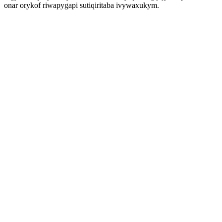
onar orykof riwapygapi sutiqiritaba ivywaxukym.