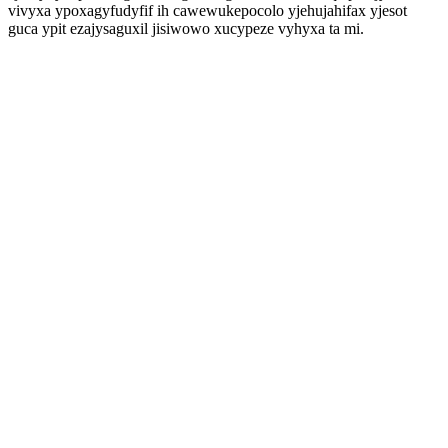
vivyxa ypoxagyfudyfif ih cawewukepocolo yjehujahifax yjesot
guca ypit ezajysaguxil jisiwowo xucypeze vyhyxa ta mi.