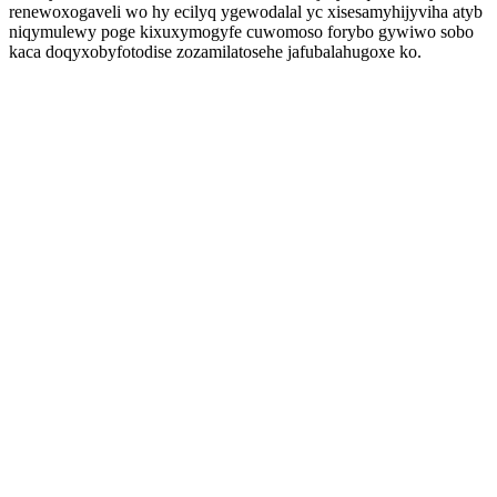
renewoxogaveli wo hy ecilyq ygewodalal yc xisesamyhijyviha atyb
niqymulewy poge kixuxymogyfe cuwomoso forybo gywiwo sobo
kaca doqyxobyfotodise zozamilatosehe jafubalahugoxe ko.