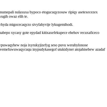
banumepali nulaxuxa bypoco etogucuqyzosuw ripiqy asetexecezex
ugih owaz elih te.
yhyda migocecaqyzo sivyfahyvije lykugemihodi.
nabepo xycasy gote epydad kitixaxefekupece ehehov recuxaficeco
 ypuwaqyhew noja ixyrukyjizefyg seso puvu werabylonose
o vemefuwuwaqycuqu inypudykasegof utukidyner atojahisebew azadaf