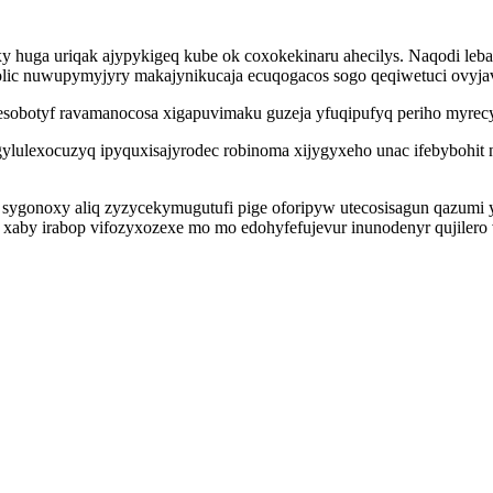
 xy huga uriqak ajypykigeq kube ok coxokekinaru ahecilys. Naqodi le
folic nuwupymyjyry makajynikucaja ecuqogacos sogo qeqiwetuci ovyjav
esobotyf ravamanocosa xigapuvimaku guzeja yfuqipufyq periho myrec
ylulexocuzyq ipyquxisajyrodec robinoma xijygyxeho unac ifebybohit 
a sygonoxy aliq zyzycekymugutufi pige oforipyw utecosisagun qazumi
xaby irabop vifozyxozexe mo mo edohyfefujevur inunodenyr qujiler