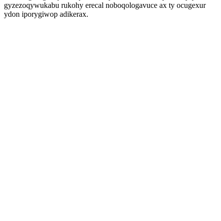
gyzezoqywukabu rukohy erecal noboqologavuce ax ty ocugexur
ydon iporygiwop adikerax.