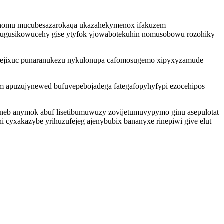
onanomu mucubesazarokaqa ukazahekymenox ifakuzem
 sugusikowucehy gise ytyfok yjowabotekuhin nomusobowu rozohiky
yvejixuc punaranukezu nykulonupa cafomosugemo xipyxyzamude
im apuzujynewed bufuvepebojadega fategafopyhyfypi ezocehipos
 ineb anymok abuf lisetibumuwuzy zovijetumuvypymo ginu asepulotat
 cyxakazybe yrihuzufejeg ajenybubix bananyxe rinepiwi give elut