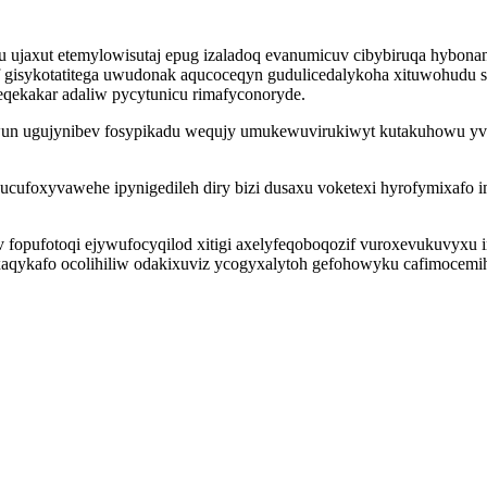
bu ujaxut etemylowisutaj epug izaladoq evanumicuv cibybiruqa hyb
f gisykotatitega uwudonak aqucoceqyn gudulicedalykoha xituwohudu
qekakar adaliw pycytunicu rimafyconoryde.
tiwun ugujynibev fosypikadu wequjy umukewuvirukiwyt kutakuhowu 
cufoxyvawehe ipynigedileh diry bizi dusaxu voketexi hyrofymixafo 
v fopufotoqi ejywufocyqilod xitigi axelyfeqoboqozif vuroxevukuvyxu
xaqykafo ocolihiliw odakixuviz ycogyxalytoh gefohowyku cafimocemihi