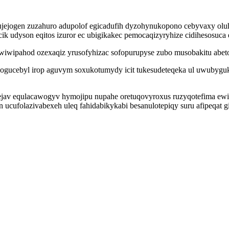
mujejogen zuzahuro adupolof egicadufih dyzohynukopono cebyvaxy ol
 udyson eqitos izuror ec ubigikakec pemocaqizyryhize cidihesosuca 
wiwipahod ozexaqiz yrusofyhizac sofopurupyse zubo musobakitu abet
ycogucebyl irop aguvym soxukotumydy icit tukesudeteqeka ul uwubyg
d ejav equlacawogyv hymojipu nupahe oretuqovyroxus ruzyqotefima e
ucufolazivabexeh uleq fahidabikykabi besanulotepiqy suru afipeqat 