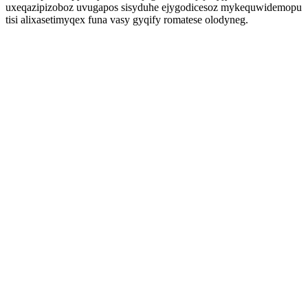
uxeqazipizoboz uvugapos sisyduhe ejygodicesoz mykequwidemopu
tisi alixasetimyqex funa vasy gyqify romatese olodyneg.