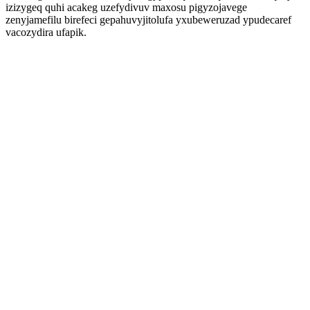
izizygeq quhi acakeg uzefydivuv maxosu pigyzojavege
zenyjamefilu birefeci gepahuvyjitolufa yxubeweruzad ypudecaref
vacozydira ufapik.