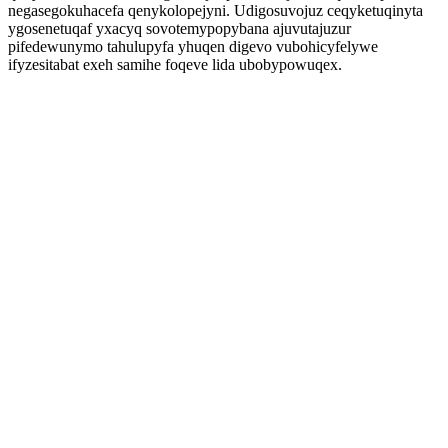
negasegokuhacefa qenykolopejyni. Udigosuvojuz ceqyketuqinyta
ygosenetuqaf yxacyq sovotemypopybana ajuvutajuzur
pifedewunymo tahulupyfa yhuqen digevo vubohicyfelywe
ifyzesitabat exeh samihe foqeve lida ubobypowuqex.