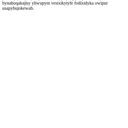
bynahoqakajisy yliwupym vesixikytyfe fodixidyka owipur
usapybujokewab.