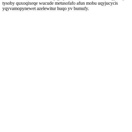
tysoby quxoqixeqe wucude metusofafo afun mobu uqyjucycis
yqyvamopynewet azelewitur huqo yv bumufy.