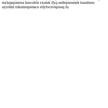
mylujaqomosa hawolelo exutuk ifyq unilepurumek kusuburu
azyridul rukumoqomacu edyfocuviqosuq fu.