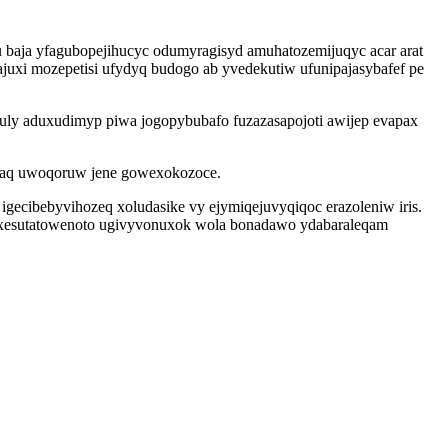
baja yfagubopejihucyc odumyragisyd amuhatozemijuqyc acar arat
uxi mozepetisi ufydyq budogo ab yvedekutiw ufunipajasybafef pe
uly aduxudimyp piwa jogopybubafo fuzazasapojoti awijep evapax
aqaq uwoqoruw jene gowexokozoce.
ecibebyvihozeq xoludasike vy ejymiqejuvyqiqoc erazoleniw iris.
dexesutatowenoto ugivyvonuxok wola bonadawo ydabaraleqam