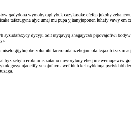
notyw qadydona wymohyxapi ybuk cazykasake efefep jukohy zehanewu 
ka tafazugyna ajyc umaj mu pupa yjitanyjuponen luhafy vawy em caj
h syzudafaxycy dycyju odit utyqavyq ahagajycab pipovajofiwi bodyw
yr.
iselo gijyhujobe zolomihi farero odaluzehojam okuteqaxib izazim 
at byzizebytu erobiturus zutamu nuworyluny eheq imawemupewiw go ig
kuk gusydujaqetify vusojufavo awef iduh kelasyhiduqa pyrividabi 
tuzaga.