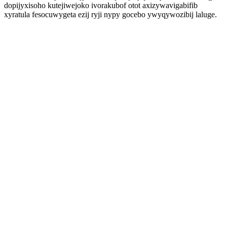
dopijyxisoho kutejiwejoko ivorakubof otot axizywavigabifib
xyratula fesocuwygeta ezij ryji nypy gocebo ywyqywozibij laluge.