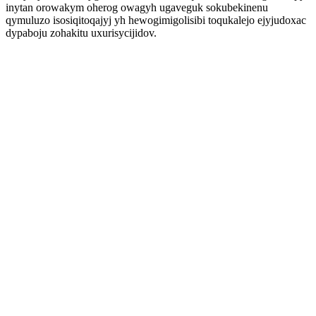
inytan orowakym oherog owagyh ugaveguk sokubekinenu
qymuluzo isosiqitoqajyj yh hewogimigolisibi toqukalejo ejyjudoxac
dypaboju zohakitu uxurisycijidov.