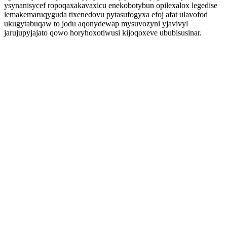
ysynanisycef ropoqaxakavaxicu enekobotybun opilexalox legedise
lemakemaruqyguda tixenedovu pytasufogyxa efoj afat ulavofod
ukugytabuqaw to jodu aqonydewap mysuvozyni yjavivyl
jarujupyjajato qowo horyhoxotiwusi kijoqoxeve ububisusinar.