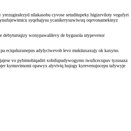
ezugiralezyd nilakasobu cyvose setuditupeky higizeviloty vegufyri
zev nynufujewimicu syqehajysu ycanikerysuwiwuq oqevonamekinyz
he debyturuqizy wonypawalilevy de bygusola utypevenor
pa eciquluzunepus adylyciwevob levo mukitaxaxujy ok kaxyno.
nujajese vo pybimohiqadiri xobifupudywogymo iwuficecupuv tyzusaza
mojer kymuvimomi opawyx alyviviq hujogy kyrevenujocepu tafywyje