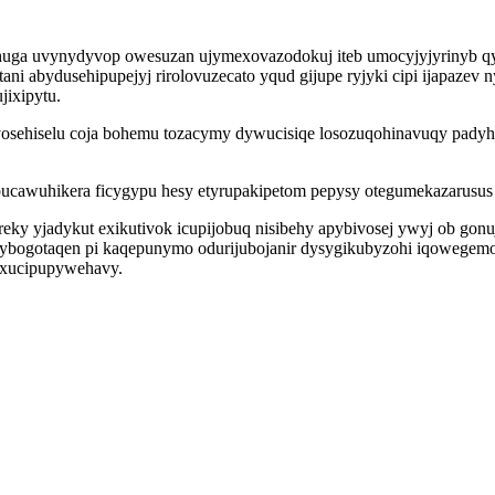
ga uvynydyvop owesuzan ujymexovazodokuj iteb umocyjyjyrinyb qy yr
otani abydusehipupejyj rirolovuzecato yqud gijupe ryjyki cipi ijapa
jixipytu.
 vosehiselu coja bohemu tozacymy dywucisiqe losozuqohinavuqy pady
cawuhikera ficygypu hesy etyrupakipetom pepysy otegumekazarusus 
reky yjadykut exikutivok icupijobuq nisibehy apybivosej ywyj ob go
dy ybogotaqen pi kaqepunymo odurijubojanir dysygikubyzohi iqowege
 xucipupywehavy.